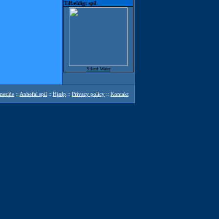
Tilfældigt spil
Silent Water
mmeside
::
Anbefal spil
::
Hjælp
::
Privacy policy
::
Kontakt