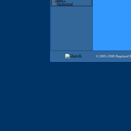
9.
Tanks 2
10.
Motherload
© 2005-2008 Hegelund 