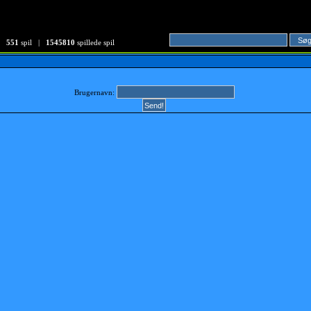
551
spil |
1545810
spillede spil
Brugernavn: