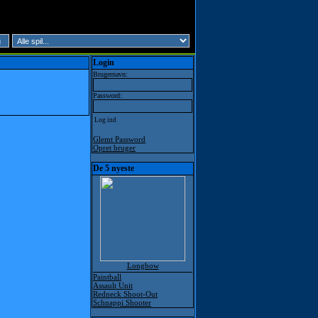
Login
Brugernavn:
Password:
Glemt Password
Opret bruger
De 5 nyeste
Longbow
Paintball
Assault Unit
Redneck Shoot-Out
Schnappi Shooter