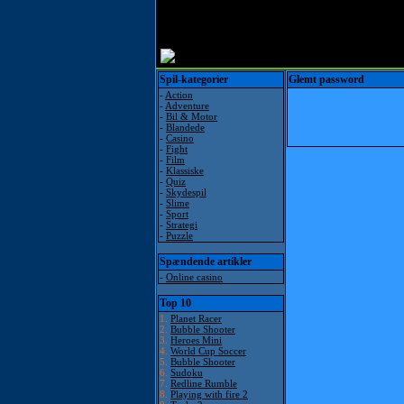
Spil-kategorier
Glemt password
-
Action
-
Adventure
-
Bil & Motor
-
Blandede
-
Casino
-
Fight
-
Film
-
Klassiske
-
Quiz
-
Skydespil
-
Slime
-
Sport
-
Strategi
-
Puzzle
Spændende artikler
-
Online casino
Top 10
1.
Planet Racer
2.
Bubble Shooter
3.
Heroes Mini
4.
World Cup Soccer
5.
Bubble Shooter
6.
Sudoku
7.
Redline Rumble
8.
Playing with fire 2